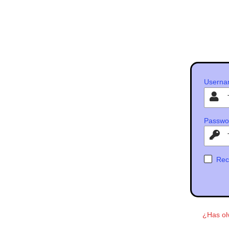
Acceder
Userna
Passwo
Rec
¿Has ol