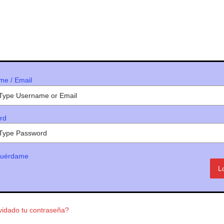
me / Email
rd
uérdame
vidado tu contraseña?