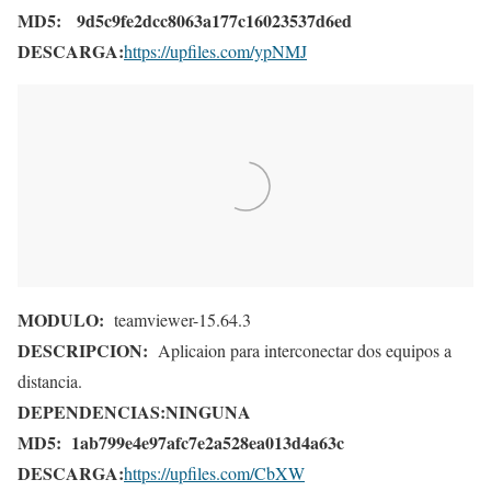
MD5:
9d5c9fe2dcc8063a177c16023537d6ed
DESCARGA:
https://upfiles.com/ypNMJ
MODULO:
teamviewer-15.64.3
DESCRIPCION:
Aplicaion para interconectar dos equipos a
distancia.
DEPENDENCIAS:
NINGUNA
MD5:
1ab799e4e97afc7e2a528ea013d4a63c
DESCARGA:
https://upfiles.com/CbXW