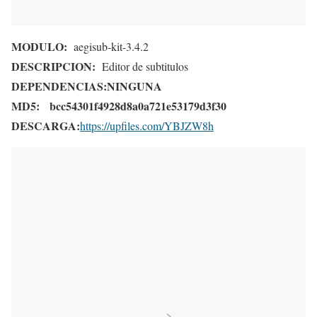
MODULO:
aegisub-kit-3.4.2
DESCRIPCION:
Editor de subtitulos
DEPENDENCIAS:
NINGUNA
MD5:
bcc54301f4928d8a0a721e53179d3f30
DESCARGA:
https://upfiles.com/YBJZW8h