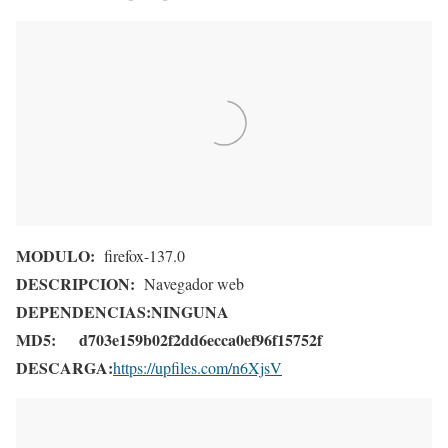
MODULO:
firefox-137.0
DESCRIPCION:
Navegador web
DEPENDENCIAS:
NINGUNA
MD5:
d703e159b02f2dd6ecca0ef96f15752f
DESCARGA:
https://upfiles.com/n6XjsV