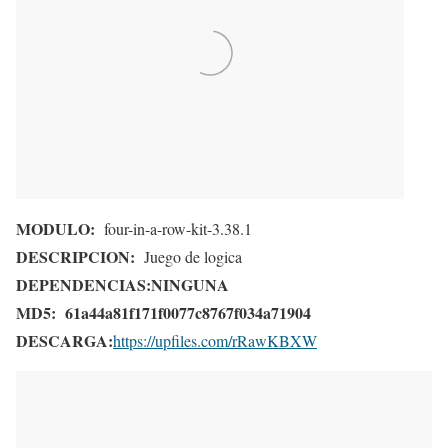
MODULO:
four-in-a-row-kit-3.38.1
DESCRIPCION:
Juego de logica
DEPENDENCIAS:
NINGUNA
MD5:
61a44a81f171f0077c8767f034a71904
DESCARGA:
https://upfiles.com/rRawKBXW