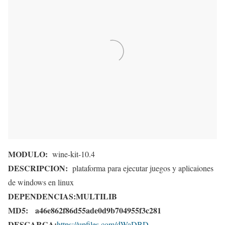
MODULO:
wine-kit-10.4
DESCRIPCION:
plataforma para ejecutar juegos y aplicaiones
de windows en linux
DEPENDENCIAS:
MULTILIB
MD5:
a46e862f86d55ade0d9b704955f3c281
DESCARGA:
https://upfiles.com/dWaDBD