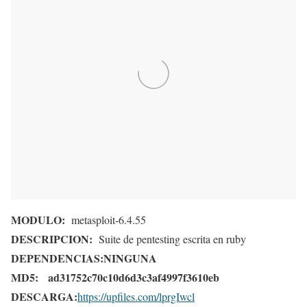
MODULO:
metasploit-6.4.55
DESCRIPCION:
Suite de pentesting escrita en ruby
DEPENDENCIAS:
NINGUNA
MD5:
ad31752c70c10d6d3c3af4997f3610eb
DESCARGA:
https://upfiles.com/lprgIwcl