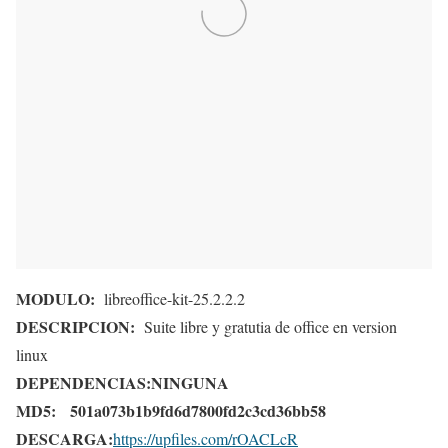
MODULO:
libreoffice-kit-25.2.2.2
DESCRIPCION:
Suite libre y gratutia de office en version
linux
DEPENDENCIAS:
NINGUNA
MD5:
501a073b1b9fd6d7800fd2c3cd36bb58
DESCARGA:
https://upfiles.com/rOACLcR