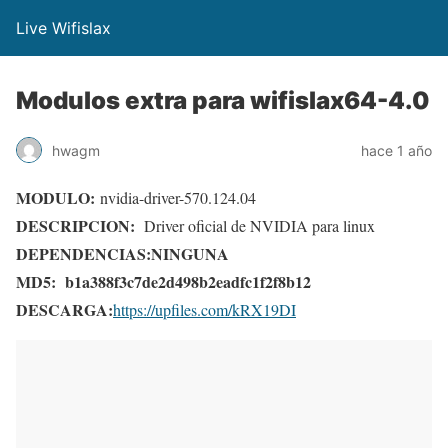
Live Wifislax
Modulos extra para wifislax64-4.0
hwagm
hace 1 año
MODULO:
nvidia-driver-570.124.04
DESCRIPCION:
Driver oficial de NVIDIA para linux
DEPENDENCIAS:
NINGUNA
MD5:
b1a388f3c7de2d498b2eadfc1f2f8b12
DESCARGA:
https://upfiles.com/kRX19DI