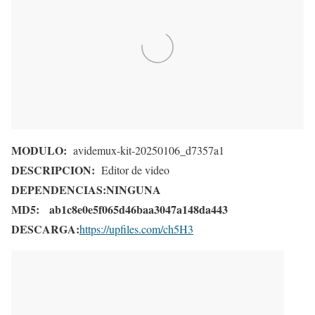
MODULO:
avidemux-kit-20250106_d7357a1
DESCRIPCION:
Editor de video
DEPENDENCIAS:
NINGUNA
MD5:
ab1c8e0e5f065d46baa3047a148da443
DESCARGA:
https://upfiles.com/ch5H3