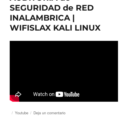
3.4
SEGURIDAD de RED
INALAMBRICA |
WIFISLAX KALI LINUX
Publicado
Categorías
en
Youtube
Deja un comentario
el
AUDITORIA
de