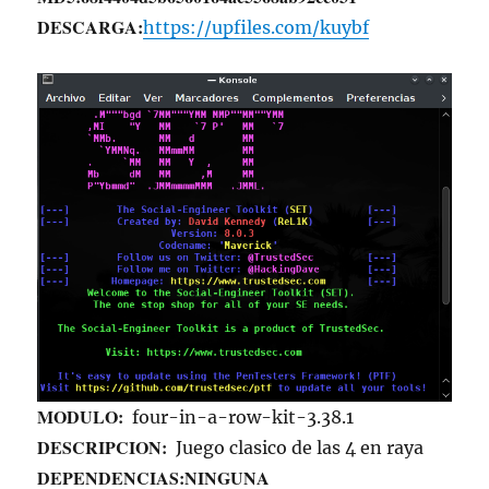
DESCARGA:
https://upfiles.com/kuybf
MODULO:
four-in-a-row-kit-3.38.1
DESCRIPCION:
Juego clasico de las 4 en raya
DEPENDENCIAS:
NINGUNA