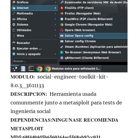
MODULO:
social-engineer-toolkit-kit-
8.0.3_3611133
DESCRIPCION:
Herramienta usada
comunmente junto a metasploit para tests de
ingenieria social
DEPENDENCIAS:
NINGUNA
SE RECOMIENDA
METASPLOIT
MD5:
68f4404d5b6560164ae5568ab92cc031