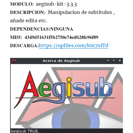
MODULO:
aegisub-kit-3.3.3
DESCRIPCION:
Manipulacion de subtitulos ,
añade edita etc.
DEPENDENCIAS:
NINGUNA
MD5:
4349d51631f5b2750e74edb28fe96f89
DESCARGA:
https://upfiles.com/l0n7nlTd