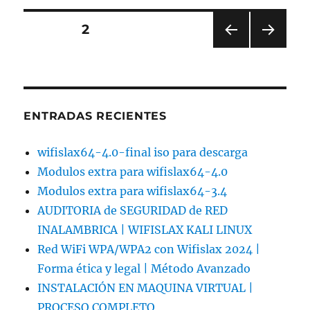
SEGURIDAD
de
Paginación
PÁGINA
2
RED
INALAMBRICA
PÁGI
PRÓ
de
|
NA
XIMA
WIFISLAX
ANT
PÁGI
entradas
ERIO
NA
KALI
R
LINUX
ENTRADAS RECIENTES
wifislax64-4.0-final iso para descarga
Modulos extra para wifislax64-4.0
Modulos extra para wifislax64-3.4
AUDITORIA de SEGURIDAD de RED
INALAMBRICA | WIFISLAX KALI LINUX
Red WiFi WPA/WPA2 con Wifislax 2024 |
Forma ética y legal | Método Avanzado
INSTALACIÓN EN MAQUINA VIRTUAL |
PROCESO COMPLETO