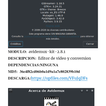
MODULO:
avidemux-kit-2.8.1
DESCRIPCION:
Editor de video y conversion
DEPENDENCIAS:
NINGUNA
MD5:
36e4f82cd06b0a1d9a1a7e802839b10d
DESCARGA:
https://upfiles.com/VFuJqDFs