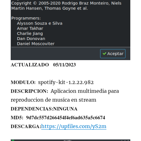
ACTUALIZADO 05/11/2023
MODULO:
spotify-kit-1.2.22.982
DESCRIPCION:
Aplicacion multimedia para
reproduccion de musica en stream
DEPENDENCIAS:
NINGUNA
MD5:
9d7dc557d266454f4ef6ad635a5c6674
DESCARGA:
https://upfiles.com/yS2m