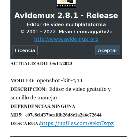
ACTUALIZADO 05/11/2023
MODULO:
openshot-kit-3.1.1
DESCRIPCION:
Editor de video gratuito y
sencillo de manejar
DEPENDENCIAS:
NINGUNA
MD5:
e07e8ebf37bcafdb26d8c1a2a6c72644
DESCARGA:
https://upfiles.com/vekpDxpz