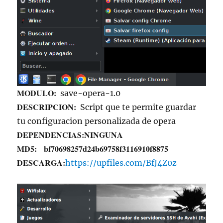
MODULO:
save-opera-1.0
DESCRIPCION:
Script que te permite guardar
tu configuracion personalizada de opera
DEPENDENCIAS:
NINGUNA
MD5:
bf70698257d24b69758f3116910f8875
DESCARGA:
https://upfiles.com/BfJ4Z0z