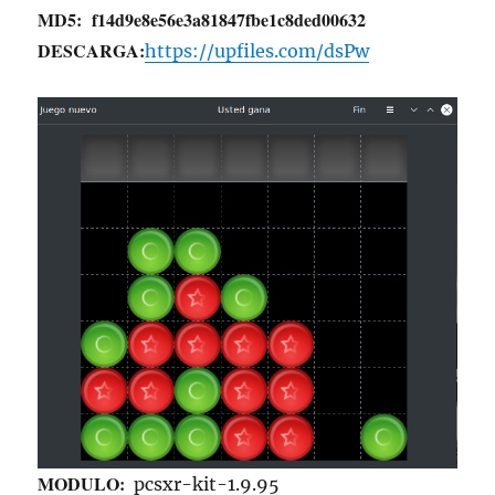
MD5:
f14d9e8e56e3a81847fbe1c8ded00632
DESCARGA:
https://upfiles.com/dsPw
MODULO:
pcsxr-kit-1.9.95