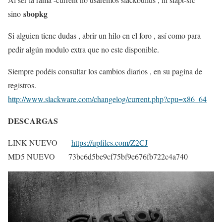
sbopkg
sino
Si alguien tiene dudas , abrir un hilo en el foro , así como para
pedir algún modulo extra que no este disponible.
Siempre podéis consultar los cambios diarios , en su pagina de
registros.
http://www.slackware.com/changelog/current.php?cpu=x86_64
DESCARGAS
LINK NUEVO
https://upfiles.com/Z2CJ
MD5 NUEVO 73bc6d5be9cf75bf9e676fb722c4a740