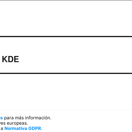
n KDE
es
para más información.
yes europeas.
a a
Normativa GDPR.