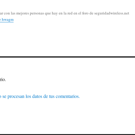
r con las mejores personas que hay en la red en el foro de seguridadwireless.net
de hwagm
rio.
se procesan los datos de tus comentarios.