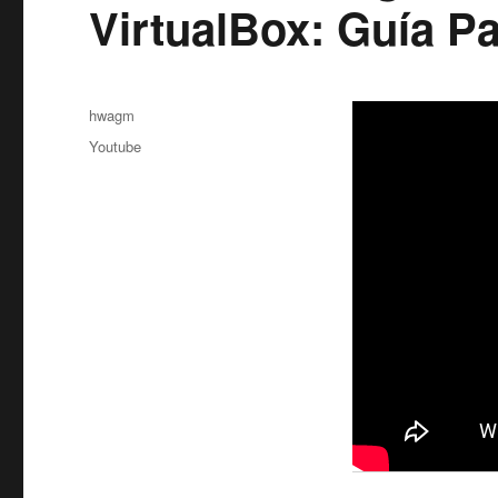
VirtualBox: Guía P
Autor
hwagm
Publicado
Categorías
Youtube
el