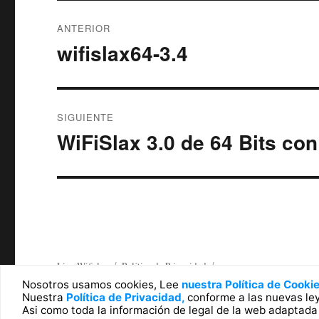
Navegación
ANTERIOR
de
wifislax64-3.4
Entrada
anterior:
entradas
SIGUIENTE
WiFiSlax 3.0 de 64 Bits co
Entrada
siguiente:
Live Wifislax
Política de Privacidad
Nosotros usamos cookies, Lee
nuestra Política de Cooki
Nuestra
Política de Privacidad,
conforme a las nuevas le
Asi como toda la información de legal de la web adaptad