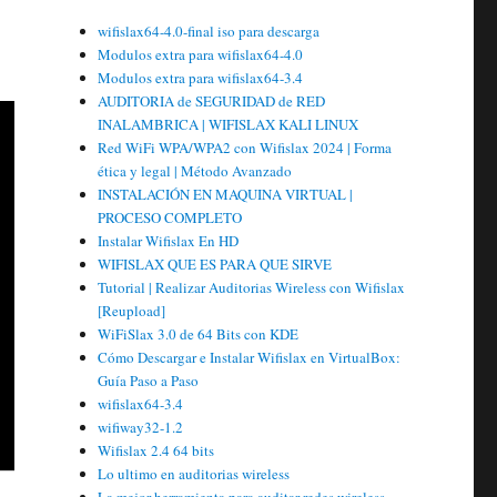
wifislax64-4.0-final iso para descarga
Modulos extra para wifislax64-4.0
Modulos extra para wifislax64-3.4
AUDITORIA de SEGURIDAD de RED
INALAMBRICA | WIFISLAX KALI LINUX
Red WiFi WPA/WPA2 con Wifislax 2024 | Forma
ética y legal | Método Avanzado
INSTALACIÓN EN MAQUINA VIRTUAL |
PROCESO COMPLETO
Instalar Wifislax En HD
WIFISLAX QUE ES PARA QUE SIRVE
Tutorial | Realizar Auditorias Wireless con Wifislax
[Reupload]
WiFiSlax 3.0 de 64 Bits con KDE
Cómo Descargar e Instalar Wifislax en VirtualBox:
Guía Paso a Paso
wifislax64-3.4
wifiway32-1.2
Wifislax 2.4 64 bits
Lo ultimo en auditorias wireless