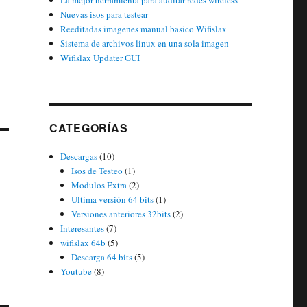
La mejor herramienta para auditar redes wireless
Nuevas isos para testear
Reeditadas imagenes manual basico Wifislax
Sistema de archivos linux en una sola imagen
Wifislax Updater GUI
CATEGORÍAS
Descargas
(10)
Isos de Testeo
(1)
Modulos Extra
(2)
Ultima versión 64 bits
(1)
Versiones anteriores 32bits
(2)
Interesantes
(7)
wifislax 64b
(5)
Descarga 64 bits
(5)
Youtube
(8)