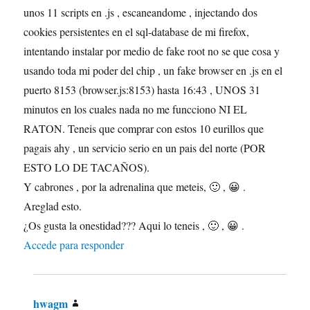
unos 11 scripts en .js , escaneandome , injectando dos
cookies persistentes en el sql-database de mi firefox,
intentando instalar por medio de fake root no se que cosa y
usando toda mi poder del chip , un fake browser en .js en el
puerto 8153 (browser.js:8153) hasta 16:43 , UNOS 31
minutos en los cuales nada no me funcciono NI EL
RATON. Teneis que comprar con estos 10 eurillos que
pagais ahy , un servicio serio en un pais del norte (POR
ESTO LO DE TACAÑOS).
Y cabrones , por la adrenalina que meteis, 🙂 , 😀 .
Areglad esto.
¿Os gusta la onestidad??? Aqui lo teneis , 🙂 , 😀 .
Accede para responder
hwagm
dice: