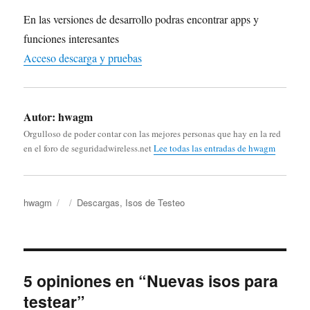
En las versiones de desarrollo podras encontrar apps y
funciones interesantes
Acceso descarga y pruebas
Autor:
hwagm
Orgulloso de poder contar con las mejores personas que hay en la red
en el foro de seguridadwireless.net
Lee todas las entradas de hwagm
Autor
Publicado
Categorías
hwagm
Descargas
,
Isos de Testeo
el
5 opiniones en “Nuevas isos para
testear”